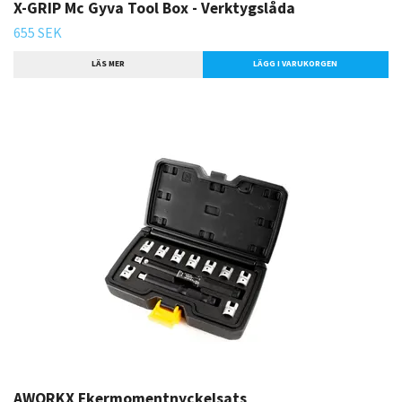
X-GRIP Mc Gyva Tool Box - Verktygslåda
655 SEK
LÄS MER
AWORKX Ekermomentnyckelsats