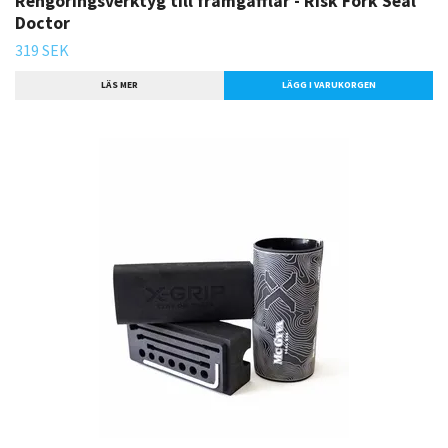
Rengöringsverktyg till framgafflar - Risk Fork Seal
Doctor
319 SEK
LÄS MER
LÄGG I VARUKORGEN