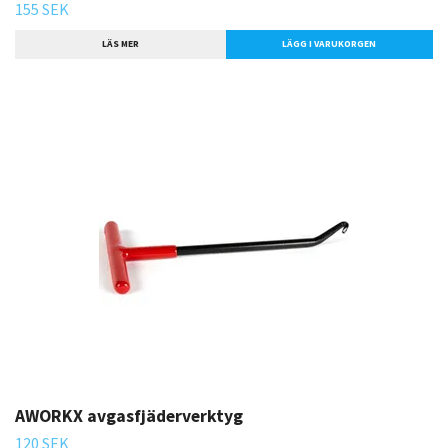
155 SEK
LÄS MER
AWORKX avgasfjäderverktyg
120 SEK