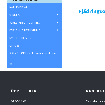
HARLEY DELAR
Fjädringso
VERKTYG
VERKSTADSUTRUSTNING
PERSONLIG UTRUSTNING
NYHETER HOS OSS
OM OSS
SISTA CHANSEN - Utgående produkter
S3
ÖPPETTIDER
KONTAK
07.00-16.00
E-postadress