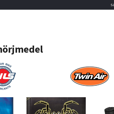
Sä
mörjmedel