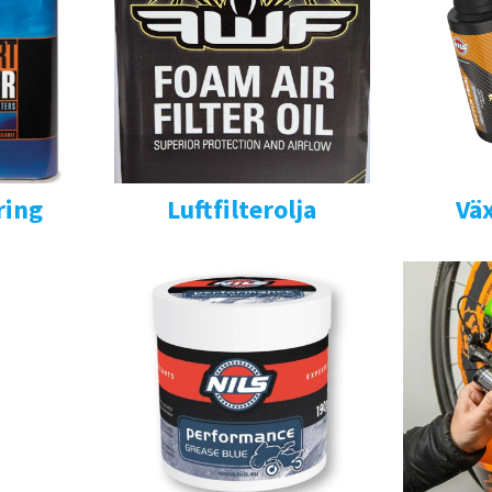
ring
Luftfilterolja
Väx