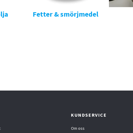
lja
Fetter & smörjmedel
T
KUNDSERVICE
:
Om oss