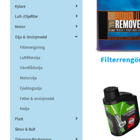
Kylare
Luft-/Oljefilter
Motor
Olja & Smörjmedel
Filterrengöring
Filterrengö
Luftfilterolja
Växellådsolja
Motorolja
Fjädringsolja
Fetter & smörjmedel
Kedja
Plast
Skruv & Bult
Tätningar/Packningar