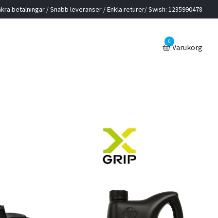
kra betalningar / Snabb leveranser / Enkla returer/ Swish: 1235990478
0
Varukorg