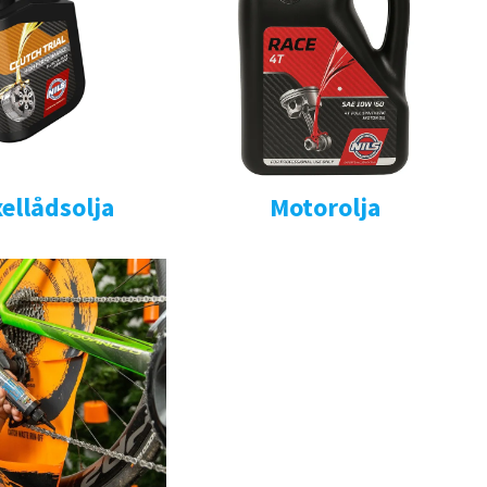
ellådsolja
Motorolja