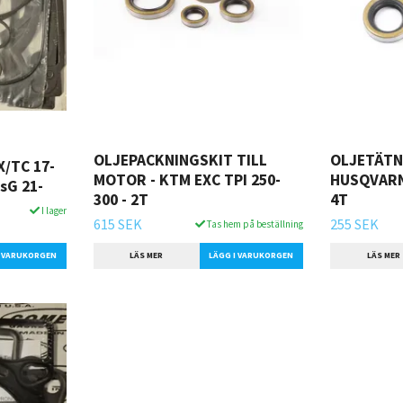
OLJEPACKNINGSKIT TILL
OLJETÄTN
/TC 17-
MOTOR - KTM EXC TPI 250-
HUSQVARN
sG 21-
300 - 2T
4T
I lager
615 SEK
255 SEK
Tas hem på beställning
LÄS MER
LÄS MER