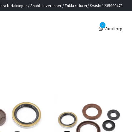
kra betalningar / Snabb leveranser / Enkla returer/ Swish: 1235990478
0
Varukorg