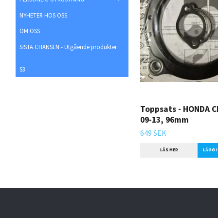
NYHETER HOS OSS
OM OSS
SISTA CHANSEN - Utgående produkter
S3
Toppsats - HONDA C
09-13, 96mm
649 SEK
LÄS MER