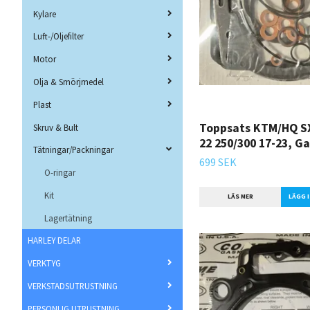
Kylare
Luft-/Oljefilter
Motor
Olja & Smörjmedel
Plast
Toppsats KTM/HQ SX
Skruv & Bult
22 250/300 17-23, Ga
Tätningar/Packningar
699 SEK
O-ringar
Kit
LÄS MER
Lagertätning
HARLEY DELAR
VERKTYG
VERKSTADSUTRUSTNING
PERSONLIG UTRUSTNING