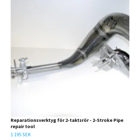
Reparationsverktyg för 2-taktsrör - 2-Stroke Pipe
P
repair tool
2
1 195 SEK