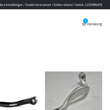
kra betalningar / Snabb leveranser / Enkla returer/ Swish: 1235990478
0
Varukorg