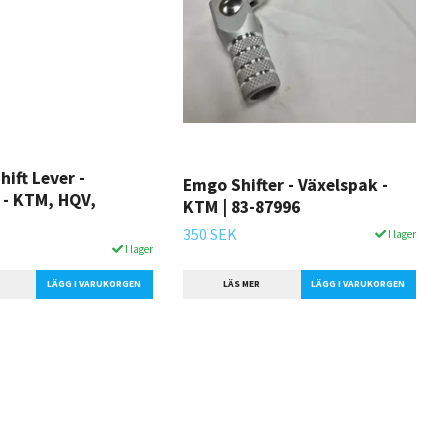
ift Lever -
Emgo Shifter - Växelspak -
 - KTM, HQV,
KTM | 83-87996
350 SEK
I lager
I lager
LÄS MER
LÄGG I VARUKORGEN