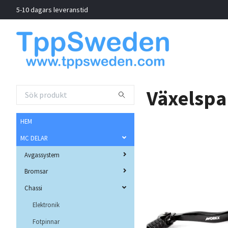
5-10 dagars leveranstid
Växelspa
HEM
MC DELAR
Avgassystem
Bromsar
Chassi
Elektronik
Fotpinnar