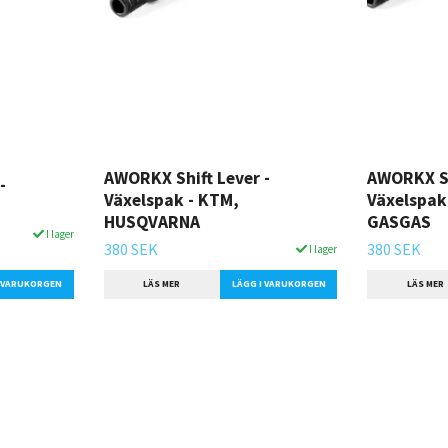
AWORKX Shift Lever -
AWORKX Sh
-
Växelspak - KTM,
Växelspak
HUSQVARNA
GASGAS
I lager
380 SEK
380 SEK
I lager
I VARUKORGEN
LÄS MER
LÄGG I VARUKORGEN
LÄS MER