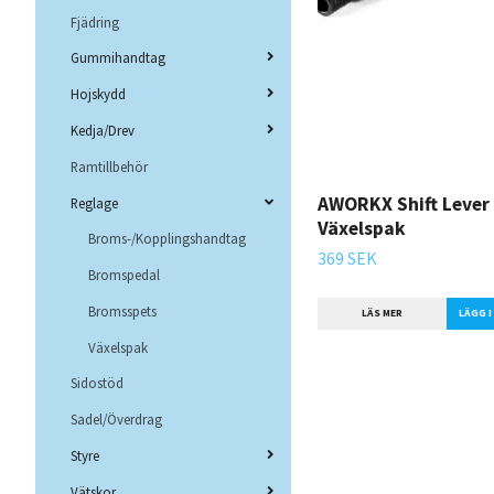
Fjädring
Gummihandtag
Hojskydd
Kedja/Drev
Ramtillbehör
AWORKX Shift Lever 
Reglage
Växelspak
Broms-/Kopplingshandtag
369 SEK
Bromspedal
Bromsspets
LÄS MER
LÄGG 
Växelspak
Sidostöd
Sadel/Överdrag
Styre
Vätskor