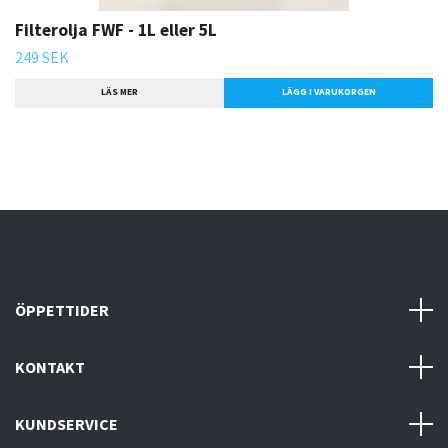
Filterolja FWF - 1L eller 5L
249 SEK
LÄS MER
LÄGG I VARUKORGEN
ÖPPETTIDER
KONTAKT
KUNDSERVICE