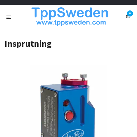
0
Insprutning