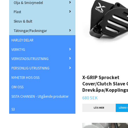
Olja & Smörjmedel
Plast
Skruv & Bult
Tätningar/Packningar
HARLEY DELAR
VERKTYG
VERKSTADSUTRUSTNING
PERSONLIG UTRUSTNING
X-GRIP Sprocket
NYHETER HOS OSS
Cover/Clutch Slave 
OM OSS
Drevkåpa/Koppling
SISTA CHANSEN - Utgående produkter
680 SEK
LÄS MER
LÄGG 
S3