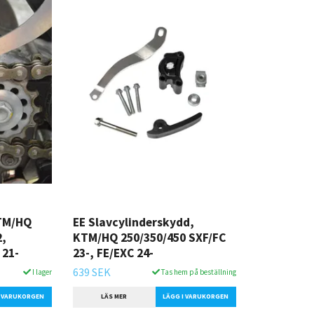
KTM/HQ
EE Slavcylinderskydd,
2,
KTM/HQ 250/350/450 SXF/FC
 21-
23-, FE/EXC 24-
639 SEK
I lager
Tas hem på beställning
LÄS MER