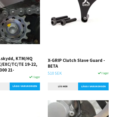
l.skydd, KTM/HQ
X-GRIP Clutch Slave Guard -
X/EXC/TC/TE 19-22,
BETA
300 21-
510 SEK
I lager
I lager
LÄS MER
LÄGG I VARUKORGEN