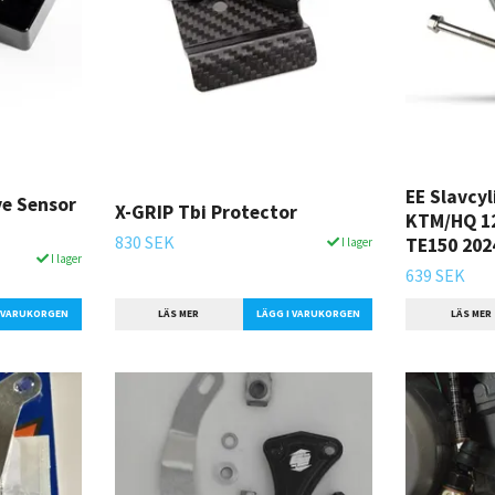
EE Slavcy
ve Sensor
X-GRIP Tbi Protector
KTM/HQ 12
830 SEK
TE150 202
I lager
I lager
639 SEK
LÄS MER
LÄGG I VARUKORGEN
I VARUKORGEN
LÄS MER