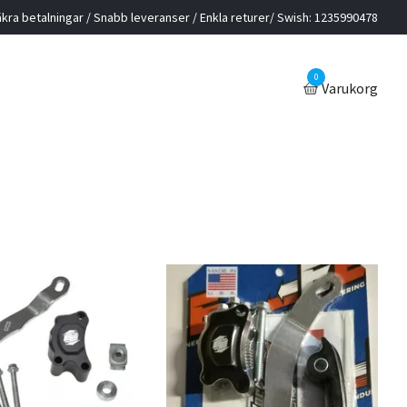
kra betalningar / Snabb leveranser / Enkla returer/ Swish: 1235990478
0
Varukorg