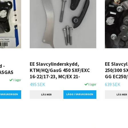
EE Slavcylinderskydd,
EE Slavcy
d -
KTM/HQ/GasG 450 SXF/EXC
250/300 S
ASGAS
16-22/17-23, MC/EX 21-
GG EC250/
I lager
495 SEK
639 SEK
I lager
LÄS MER
LÄS MER