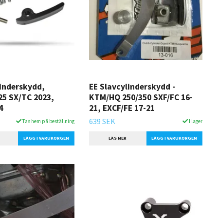
linderskydd,
EE Slavcylinderskydd -
5 SX/TC 2023,
KTM/HQ 250/350 SXF/FC 16-
4
21, EXCF/FE 17-21
639 SEK
Tas hem på beställning
I lager
LÄS MER