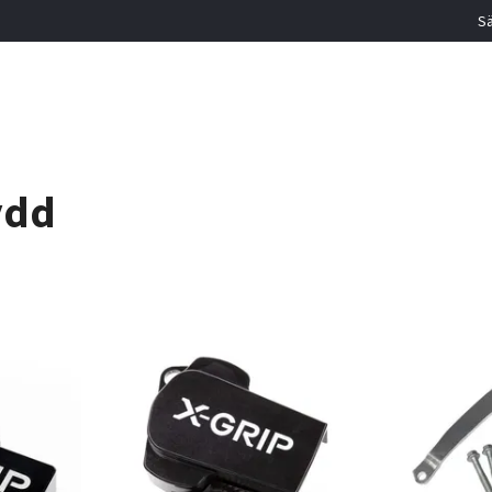
Sä
ydd