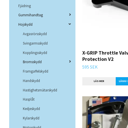
Fjädring
Gummihandtag
Hojskydd
Avgasrörsskydd
Svingarmsskydd
X-GRIP Throttle Val
Kopplingsskydd
Protection V2
Bromsskydd
595 SEK
Framgaffelskydd
Handskydd
LÄS MER
LÄGG 
Hastighetsmätarskydd
Hasplåt
Kedjeskydd
Kylarskydd
Motorskydd