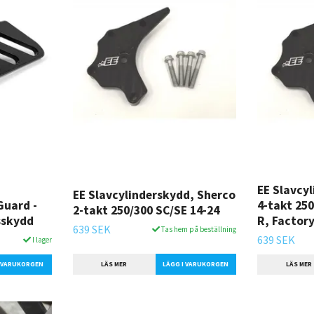
EE Slavcy
EE Slavcylinderskydd, Sherco
Guard -
4-takt 25
2-takt 250/300 SC/SE 14-24
sskydd
R, Factory
639 SEK
Tas hem på beställning
639 SEK
I lager
LÄS MER
I VARUKORGEN
LÄS MER