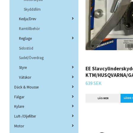
Skyddsfilm
Kedja/Drev
Ramtillbehör
Reglage
Sidostöd
Sadel/Överdrag
Styre
EE Slavcylinderskyd
KTM/HUSQVARNA/G
Vätskor
639 SEK
Däck & Mousse
Fälgar
LÄS MER
Kylare
Luft-/Oljefilter
Motor