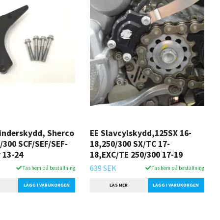
linderskydd, Sherco
EE Slavcylskydd,125SX 16-
0/300 SCF/SEF/SEF-
18,250/300 SX/TC 17-
 13-24
18,EXC/TE 250/300 17-19
639 SEK
Tas hem på beställning
Tas hem på beställning
LÄS MER