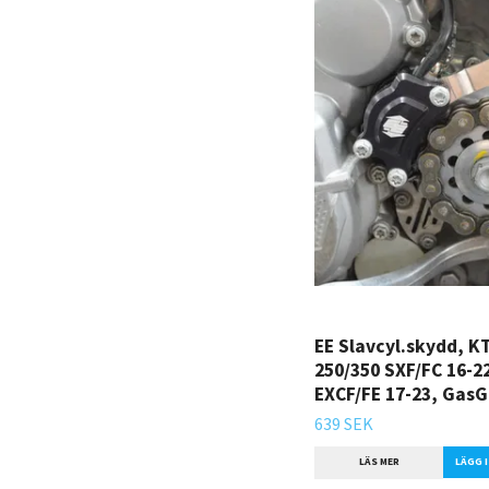
EE Slavcyl.skydd, 
250/350 SXF/FC 16-2
EXCF/FE 17-23, GasG
639 SEK
LÄS MER