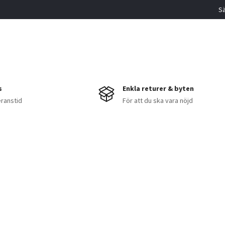
Sä
KOMMEN TIL
PPSWEDEN
s
Enkla returer & byten
eranstid
För att du ska vara nöjd