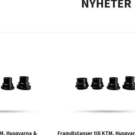
NYHETER
TM, Husqvarna &
Framdistanser till KTM, Husqva