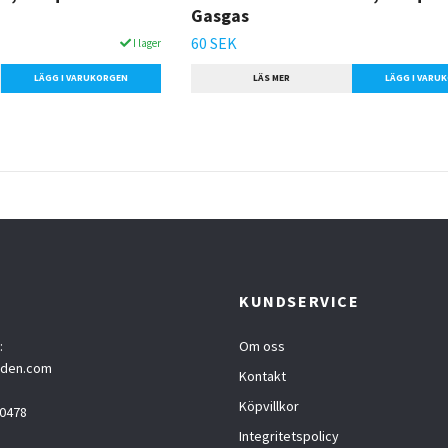
Gasgas
60 SEK
I lager
LÄGG I VARUKORGEN
LÄS MER
LÄGG I VARU
T
KUNDSERVICE
:
Om oss
eden.com
Kontakt
Köpvillkor
0478
Integritetspolicy