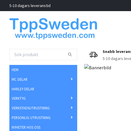
5-10 dagars leveranstid
VÄL
T
Snabb leveran
5-10 dagars lev
HEM
MC DELAR
HARLEY DELAR
VERKTYG
VERKSTADSUTRUSTNING
PERSONLIG UTRUSTNING
NYHETER HOS OSS