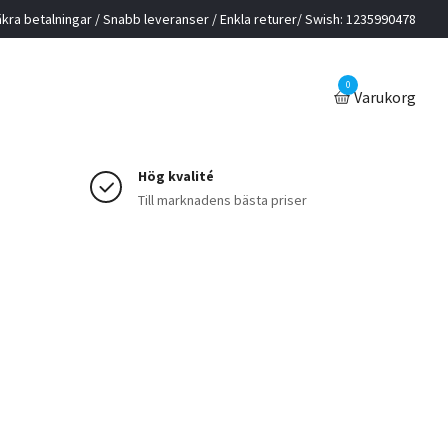
kra betalningar / Snabb leveranser / Enkla returer/ Swish: 1235990478
L
0
Varukorg
Hög kvalité
Till marknadens bästa priser