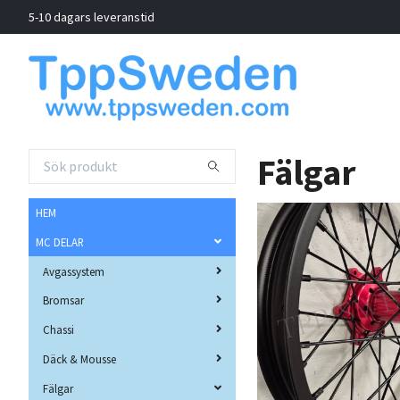
5-10 dagars leveranstid
Fälgar
HEM
MC DELAR
Avgassystem
Bromsar
Chassi
Däck & Mousse
Fälgar