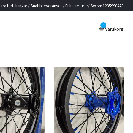
kra betalningar / Snabb leveranser / Enkla returer/ Swish: 1235990478
0
Varukorg