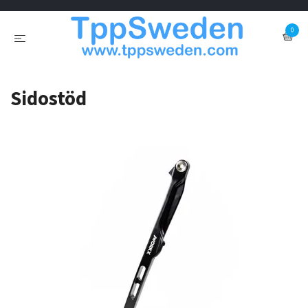
0
Sidostöd