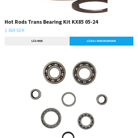
Hot Rods Trans Bearing Kit KX85 05-24
1 369 SEK
LÄS MER