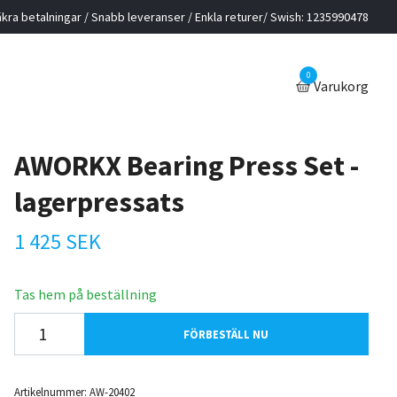
kra betalningar / Snabb leveranser / Enkla returer/ Swish: 1235990478
0
Varukorg
AWORKX Bearing Press Set -
lagerpressats
1 425 SEK
Tas hem på beställning
FÖRBESTÄLL NU
Artikelnummer:
AW-20402