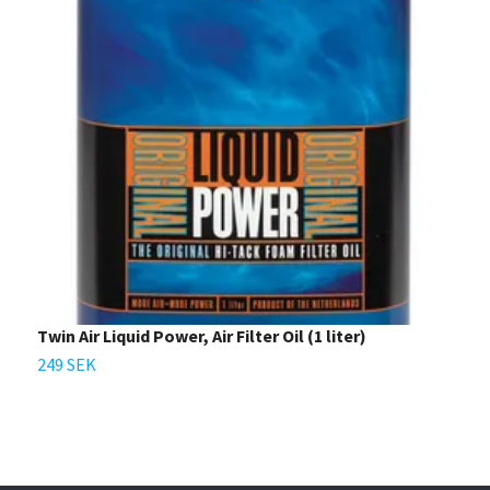
Twin Air Liquid Power, Air Filter Oil (1 liter)
T
249 SEK
2