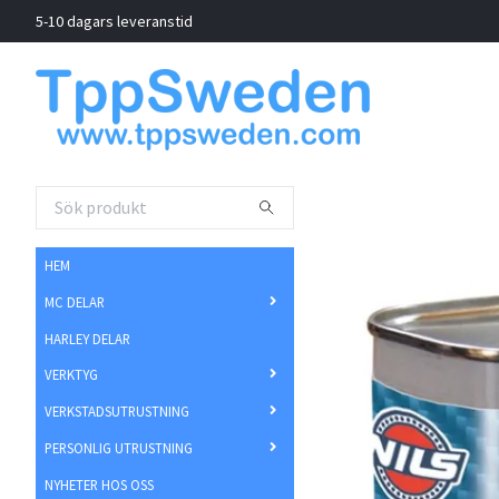
5-10 dagars leveranstid
HEM
MC DELAR
HARLEY DELAR
VERKTYG
VERKSTADSUTRUSTNING
PERSONLIG UTRUSTNING
NYHETER HOS OSS