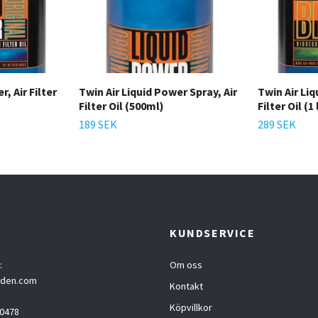
, Air Filter
Twin Air Liquid Power Spray, Air
Twin Air Liq
Filter Oil (500ml)
Filter Oil (1 
189 SEK
289 SEK
T
KUNDSERVICE
:
Om oss
eden.com
Kontakt
Köpvillkor
0478