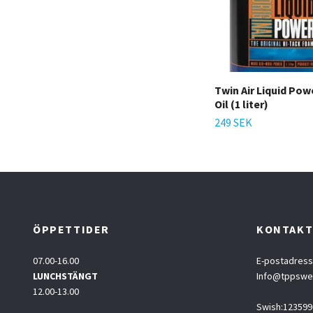
Twin Air Liquid Power
Oil (1 liter)
249 SEK
ÖPPETTIDER
KONTAK
07.00-16.00
E-postadress
LUNCHSTÄNGT
Info@tppsw
12.00-13.00
Swish:123599