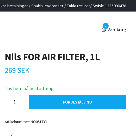
kra betalningar / Snabb leveranser / Enkla returer/ Swish: 1235990478
0
Varukorg
Nils FOR AIR FILTER, 1L
269 SEK
Tas hem på beställning
FÖRBESTÄLL NU
Artikelnummer:
NO051733