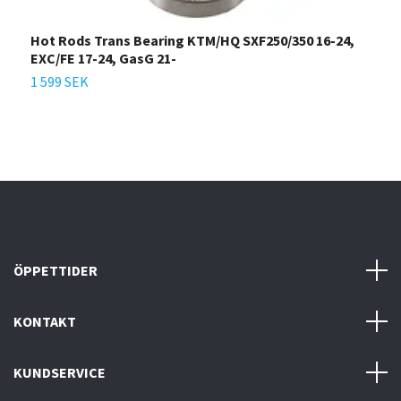
Hot Rods Trans Bearing KTM/HQ SXF250/350 16-24,
H
EXC/FE 17-24, GasG 21-
0
1 599 SEK
1
ÖPPETTIDER
KONTAKT
KUNDSERVICE