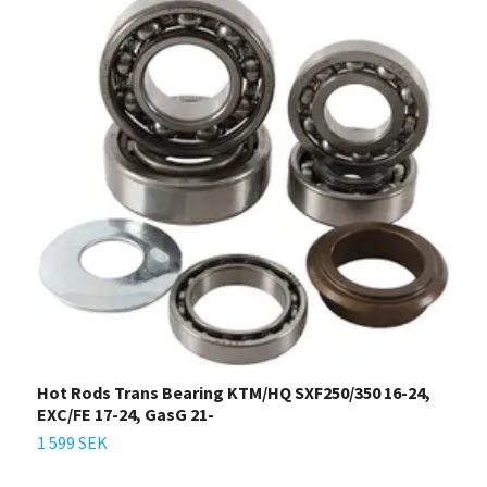
Hot Rods Trans Bearing KTM/HQ SXF250/350 16-24,
H
EXC/FE 17-24, GasG 21-
2
1 599 SEK
1