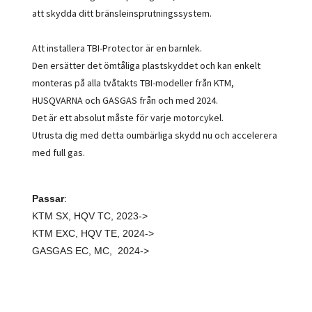
att skydda ditt bränsleinsprutningssystem.
Att installera TBI-Protector är en barnlek.
Den ersätter det ömtåliga plastskyddet och kan enkelt
monteras på alla tvåtakts TBI-modeller från KTM,
HUSQVARNA och GASGAS från och med 2024.
Det är ett absolut måste för varje motorcykel.
Utrusta dig med detta oumbärliga skydd nu och accelerera
med full gas.
Passar
:
KTM SX, HQV TC, 2023->
KTM EXC, HQV TE, 2024->
GASGAS EC, MC, 2024->