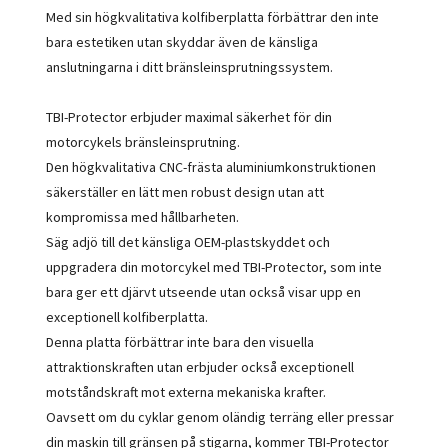
Med sin högkvalitativa kolfiberplatta förbättrar den inte
bara estetiken utan skyddar även de känsliga
anslutningarna i ditt bränsleinsprutningssystem.
TBI-Protector erbjuder maximal säkerhet för din
motorcykels bränsleinsprutning.
Den högkvalitativa CNC-frästa aluminiumkonstruktionen
säkerställer en lätt men robust design utan att
kompromissa med hållbarheten.
Säg adjö till det känsliga OEM-plastskyddet och
uppgradera din motorcykel med TBI-Protector, som inte
bara ger ett djärvt utseende utan också visar upp en
exceptionell kolfiberplatta.
Denna platta förbättrar inte bara den visuella
attraktionskraften utan erbjuder också exceptionell
motståndskraft mot externa mekaniska krafter.
Oavsett om du cyklar genom oländig terräng eller pressar
din maskin till gränsen på stigarna, kommer TBI-Protector