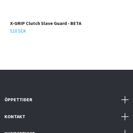
X-GRIP Clutch Slave Guard - BETA
X
D
510 SEK
6
ÖPPETTIDER
KONTAKT