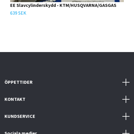
EE Slavcylinderskydd - KTM/HUSQVARNA/GASGAS
X
639 SEK
5
ÖPPETTIDER
KONTAKT
KUNDSERVICE
Sociala medier