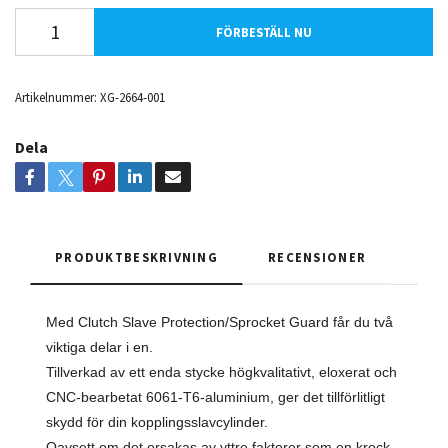
FÖRBESTÄLL NU
Artikelnummer:
XG-2664-001
Dela
PRODUKTBESKRIVNING
RECENSIONER
Med Clutch Slave Protection/Sprocket Guard får du två
viktiga delar i en.
Tillverkad av ett enda stycke högkvalitativt, eloxerat och
CNC-bearbetat 6061-T6-aluminium, ger det tillförlitligt
skydd för din kopplingsslavcylinder.
Oavsett om det orsakas av yttre faktorer som en krock