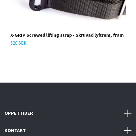
X-GRIP Screwed lifting strap - Skruvad lyftrem, fram
X
520 SEK
6
ÖPPETTIDER
KONTAKT