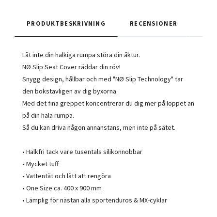
PRODUKTBESKRIVNING
RECENSIONER
Låt inte din halkiga rumpa störa din åktur.
NØ Slip Seat Cover räddar din röv!
Snygg design, hållbar och med "NØ Slip Technology" tar
den bokstavligen av dig byxorna.
Med det fina greppet koncentrerar du dig mer på loppet än
på din hala rumpa.
Så du kan driva någon annanstans, men inte på sätet.
• Halkfri tack vare tusentals silikonnobbar
• Mycket tuff
• Vattentät och lätt att rengöra
• One Size ca. 400 x 900 mm
• Lämplig för nästan alla sportenduros & MX-cyklar