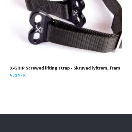
X-GRIP Screwed lifting strap - Skruvad lyftrem, fram
X
S
520 SEK
7