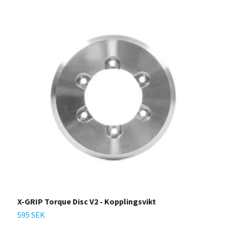
X-GRIP Torque Disc V2 - Kopplingsvikt
K
C
595 SEK
1