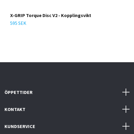
X-GRIP Torque Disc V2 - Kopplingsvikt
K
C
595 SEK
1
ÖPPETTIDER
KONTAKT
KUNDSERVICE