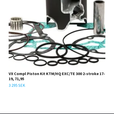
VX Compl Piston Kit KTM/HQ EXC/TE 300 2-stroke 17-
V
19, 71,95
G
3 295 SEK
1