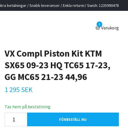
kra betalningar / Snabb leveranser / Enkla returer/ Swish: 1235990478
0
Varukorg
VX Compl Piston Kit KTM
SX65 09-23 HQ TC65 17-23,
GG MC65 21-23 44,96
1 295 SEK
Tas hem på beställning
FÖRBESTÄLL NU