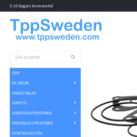
5-10 dagars leveranstid
HEM
MC DELAR
HARLEY DELAR
VERKTYG
VERKSTADSUTRUSTNING
PERSONLIG UTRUSTNING
NYHETER HOS OSS