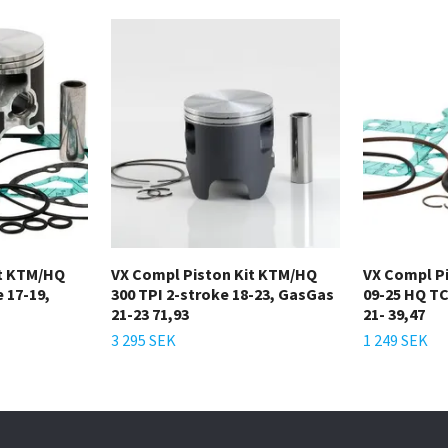
it KTM/HQ
VX Compl Piston Kit KTM/HQ
VX Compl Pi
 17-19,
300 TPI 2-stroke 18-23, GasGas
09-25 HQ TC
21-23 71,93
21- 39,47
3 295 SEK
1 249 SEK