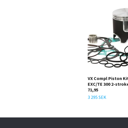
VX Compl Piston K
EXC/TE 300 2-stroke
71,95
3 295 SEK