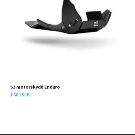
S3 motorskydd Enduro
M
K
1 600 SEK
5