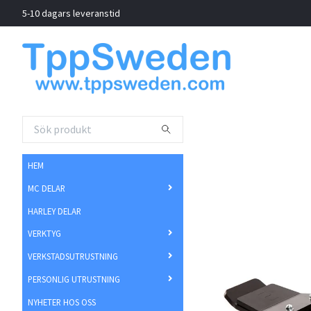
5-10 dagars leveranstid
HEM
MC DELAR
HARLEY DELAR
VERKTYG
VERKSTADSUTRUSTNING
PERSONLIG UTRUSTNING
NYHETER HOS OSS