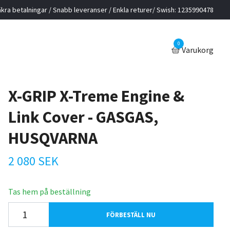
kra betalningar / Snabb leveranser / Enkla returer/ Swish: 1235990478
0
Varukorg
X-GRIP X-Treme Engine &
Link Cover - GASGAS,
HUSQVARNA
2 080 SEK
Tas hem på beställning
FÖRBESTÄLL NU