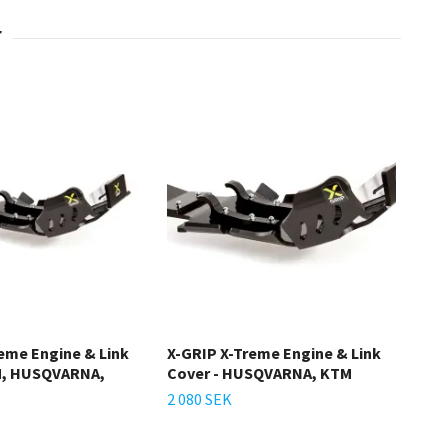
eme Engine & Link
X-GRIP X-Treme Engine & Link
X-G
M, HUSQVARNA,
Cover - HUSQVARNA, KTM
1 90
2 080 SEK