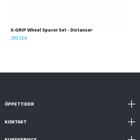
X-GRIP Wheel Spacer Set - Distanser
A
395 SEK
1
ÖPPETTIDER
KONTAKT
KUNDSERVICE