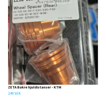
ZETA Bakre hjuldistanser - KTM
W
249 SEK
1