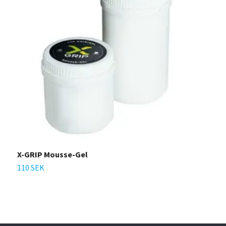
X-GRIP Mousse-Gel
X
110 SEK
1