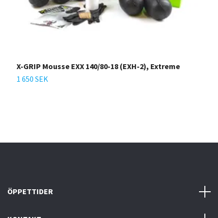
X-GRIP Mousse EXX 140/80-18 (EXH-2), Extreme
X
d
1 650 SEK
1
ÖPPETTIDER