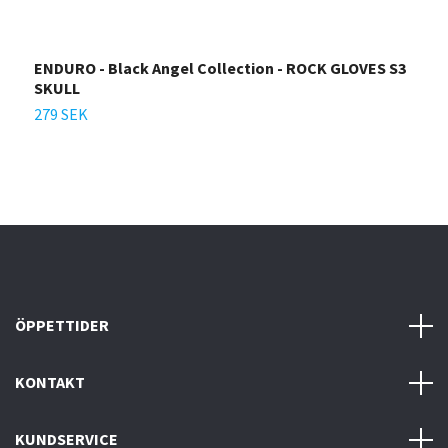
ENDURO - Black Angel Collection - ROCK GLOVES S3
F
SKULL
4
279 SEK
ÖPPETTIDER
KONTAKT
KUNDSERVICE