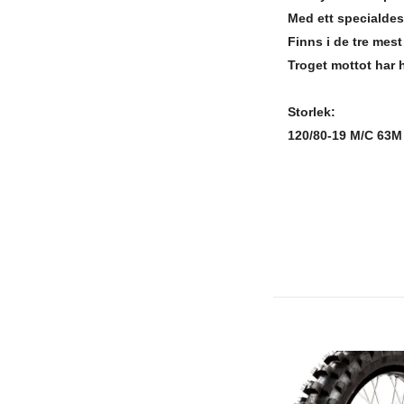
Med ett specialdes
Finns i de tre mes
Troget mottot har 
Storlek
:
120/80-19
M/C 63M