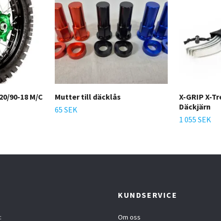
20/90-18 M/C
Mutter till däcklås
X-GRIP X-Tr
Däckjärn
65 SEK
1 055 SEK
T
KUNDSERVICE
:
Om oss