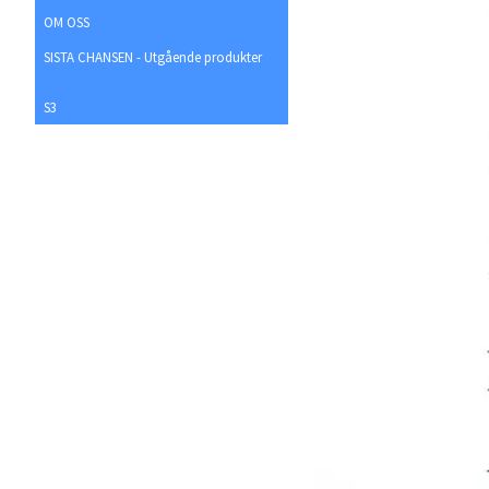
OM OSS
SISTA CHANSEN - Utgående produkter
S3