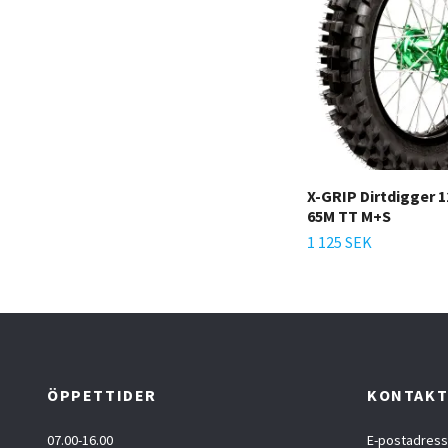
X-GRIP Dirtdigger 1
65M TT M+S
1 125 SEK
ÖPPETTIDER
KONTAK
07.00-16.00
E-postadress