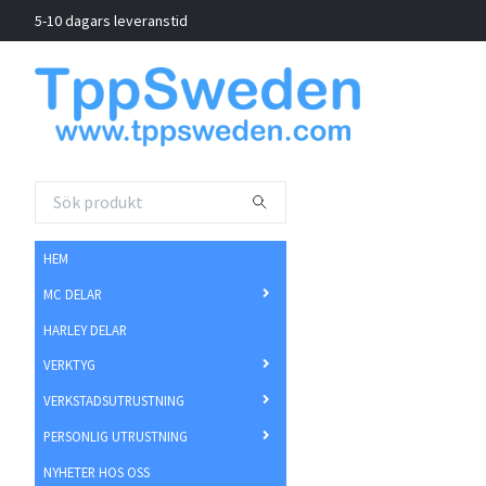
5-10 dagars leveranstid
HEM
MC DELAR
HARLEY DELAR
VERKTYG
VERKSTADSUTRUSTNING
PERSONLIG UTRUSTNING
NYHETER HOS OSS