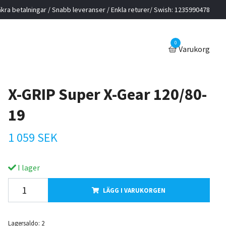
kra betalningar / Snabb leveranser / Enkla returer/ Swish: 1235990478
0
Varukorg
X-GRIP Super X-Gear 120/80-
19
1 059 SEK
I lager
LÄGG I VARUKORGEN
Lagersaldo:
2