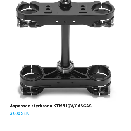
Anpassad styrkrona KTM/HQV/GASGAS
T
-
3 000 SEK
7