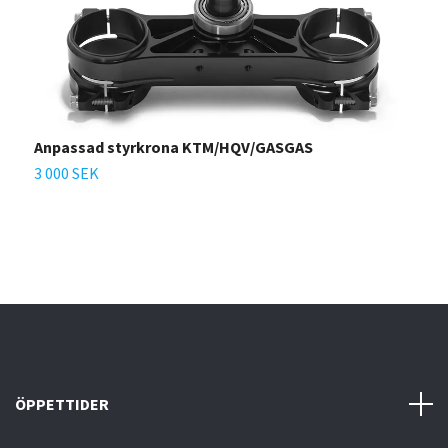
Anpassad styrkrona KTM/HQV/GASGAS
T
-
3 000 SEK
7
ÖPPETTIDER