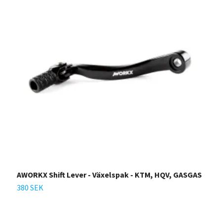
AWORKX Shift Lever - Växelspak - KTM, HQV, GASGAS
A
380 SEK
3