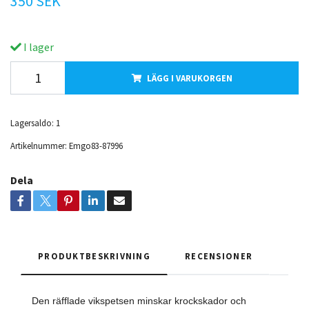
350 SEK
I lager
LÄGG I VARUKORGEN
Lagersaldo:
1
Artikelnummer:
Emgo83-87996
Dela
PRODUKTBESKRIVNING
RECENSIONER
Den räfflade vikspetsen minskar krockskador och