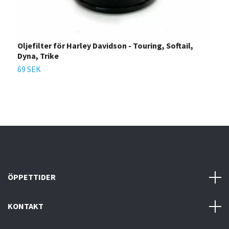
Oljefilter för Harley Davidson - Touring, Softail,
F
Dyna, Trike
1
69 SEK
ÖPPETTIDER
KONTAKT