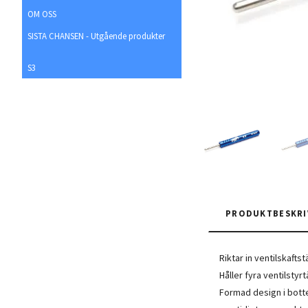
OM OSS
SISTA CHANSEN - Utgående produkter
S3
PRODUKTBESKRI
Riktar in ventilskafts
Håller fyra ventilstyr
Formad design i bott