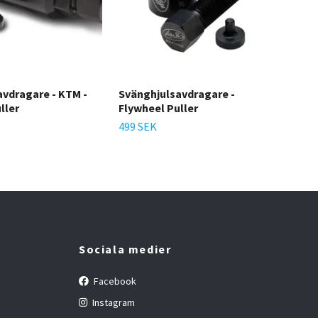
vdragare - KTM -
Svänghjulsavdragare -
EE 
ller
Flywheel Puller
250
14-
499 SEK
149
Sociala medier
Facebook
Instagram