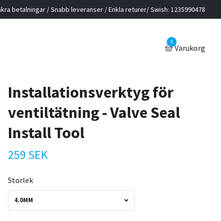
kra betalningar / Snabb leveranser / Enkla returer/ Swish: 1235990478
0
Varukorg
Installationsverktyg för
ventiltätning - Valve Seal
Install Tool
259 SEK
Storlek
4.0MM