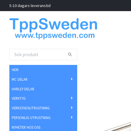
5-10 dagars leveranstid
HEM
MC DELAR
HARLEY DELAR
VERKTYG
VERKSTADSUTRUSTNING
PERSONLIG UTRUSTNING
NYHETER HOS OSS