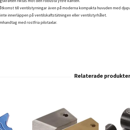
skraften riktas mot den robusta yttre kanten.
 åtkomst till ventilstyrningar även på moderna kompakta huvuden med djupa 
nte innerläppen på ventilskaftstätningen eller ventilstyrhålet.
mhandtag med rostfria pilotaxlar.