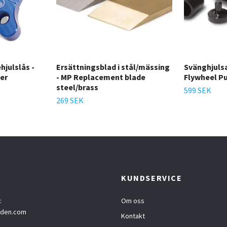
hjulslås -
Ersättningsblad i stål/mässing
Svänghjulsa
er
- MP Replacement blade
Flywheel Pu
steel/brass
599 SEK
269 SEK
T
KUNDSERVICE
:
Om oss
eden.com
Kontakt