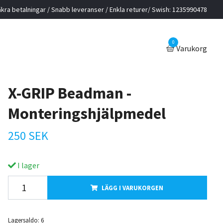
kra betalningar / Snabb leveranser / Enkla returer/ Swish: 1235990478
0
Varukorg
X-GRIP Beadman -
Monteringshjälpmedel
250 SEK
I lager
LÄGG I VARUKORGEN
Lagersaldo:
6