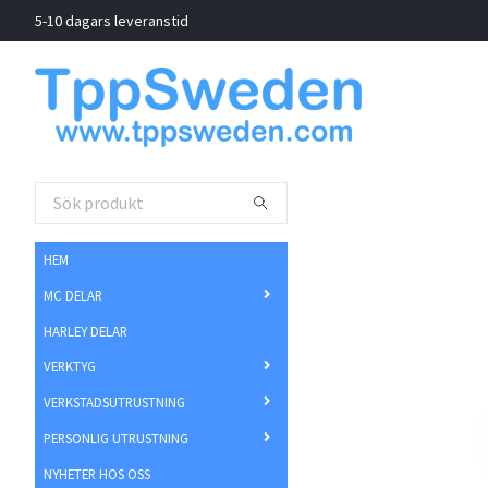
5-10 dagars leveranstid
HEM
MC DELAR
HARLEY DELAR
VERKTYG
VERKSTADSUTRUSTNING
PERSONLIG UTRUSTNING
NYHETER HOS OSS