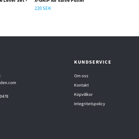
 Lever Set -
X-GRIP Air Valve Puller
220 SEK
T
KUNDSERVICE
:
Om oss
eden.com
Kontakt
Köpvillkor
0478
Integritetspolicy