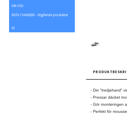
OM OSS
SISTA CHANSEN - Utgående produkter
S3
PRODUKTBESKRI
- Din "tredjehand" v
- Pressar däcket mo
- Gör monteringen a
- Perfekt för mouss