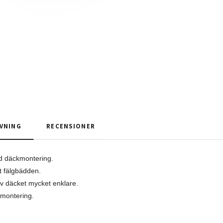
VNING
RECENSIONER
id däckmontering.
t fälgbädden.
v däcket mycket enklare.
emontering.