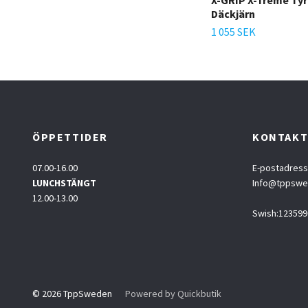
X-GRIP X-Treme Tyre
Däckjärn
1 055 SEK
ÖPPETTIDER
KONTAK
07.00-16.00
E-postadress
LUNCHSTÄNGT
Info@tppsw
12.00-13.00
Swish:123599
© 2026 TppSweden
Powered by Quickbutik