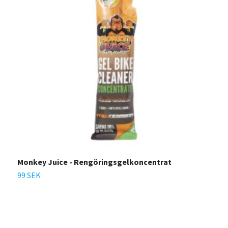
Monkey Juice - Rengöringsgelkoncentrat
M
99 SEK
1