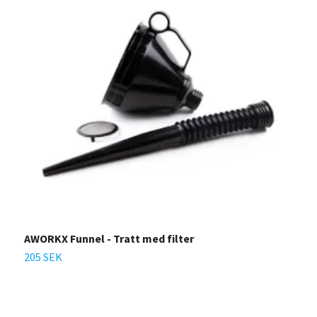
AWORKX Funnel - Tratt med filter
A
205 SEK
2