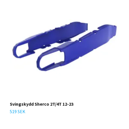
Svingskydd Sherco 2T/4T 12-23
S
519 SEK
5