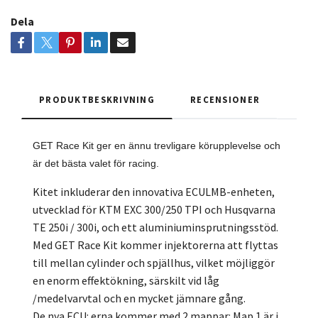
Dela
PRODUKTBESKRIVNING
RECENSIONER
GET Race Kit ger en ännu trevligare körupplevelse och
är det bästa valet för racing.
Kitet inkluderar den innovativa ECULMB-enheten,
utvecklad för KTM EXC 300/250 TPI och Husqvarna
TE 250i / 300i, och ett aluminiuminsprutningsstöd.
Med GET Race Kit kommer injektorerna att flyttas
till mellan cylinder och spjällhus, vilket möjliggör
en enorm effektökning, särskilt vid låg
/medelvarvtal och en mycket jämnare gång.
De nya ECU: erna kommer med 2 mappar: Map 1 är i