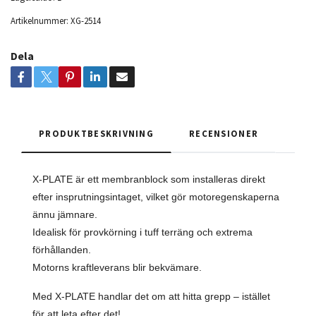
Artikelnummer:
XG-2514
Dela
PRODUKTBESKRIVNING
RECENSIONER
X-PLATE är ett membranblock som installeras direkt
efter insprutningsintaget, vilket gör motoregenskaperna
ännu jämnare.
Idealisk för provkörning i tuff terräng och extrema
förhållanden.
Motorns kraftleverans blir bekvämare.
Med X-PLATE handlar det om att hitta grepp – istället
för att leta efter det!