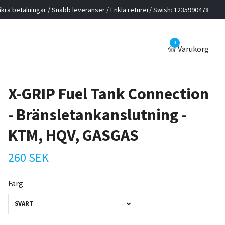
kra betalningar / Snabb leveranser / Enkla returer/ Swish: 1235990478
0
Varukorg
X-GRIP Fuel Tank Connection
- Bränsletankanslutning -
KTM, HQV, GASGAS
260 SEK
Färg
SVART