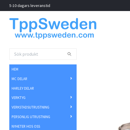
5-10 dagars leveranstid
HEM
MC DELAR
HARLEY DELAR
VERKTYG
VERKSTADSUTRUSTNING
PERSONLIG UTRUSTNING
NYHETER HOS OSS