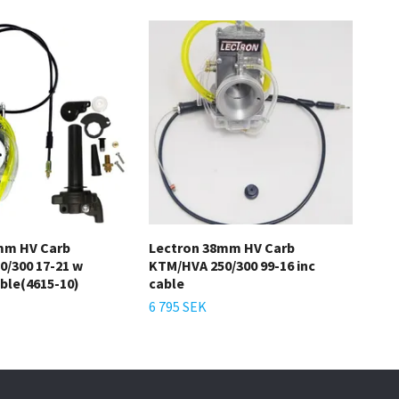
mm HV Carb
Lectron 38mm HV Carb
Bil
0/300 17-21 w
KTM/HVA 250/300 99-16 inc
,200
able(4615-10)
cable
12 
6 795 SEK