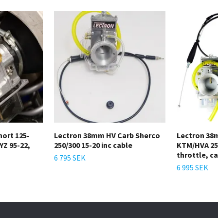
hort 125-
Lectron 38mm HV Carb Sherco
Lectron 38
YZ 95-22,
250/300 15-20 inc cable
KTM/HVA 25
throttle, c
6 795 SEK
6 995 SEK