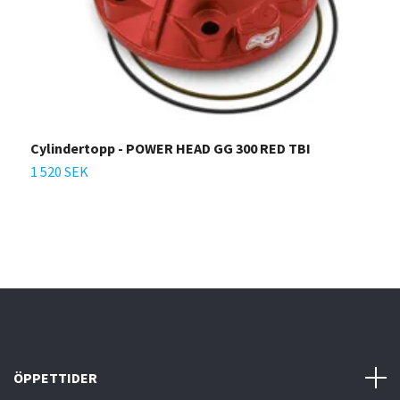
Cylindertopp - POWER HEAD GG 300 RED TBI
C
K
1 520 SEK
1
ÖPPETTIDER