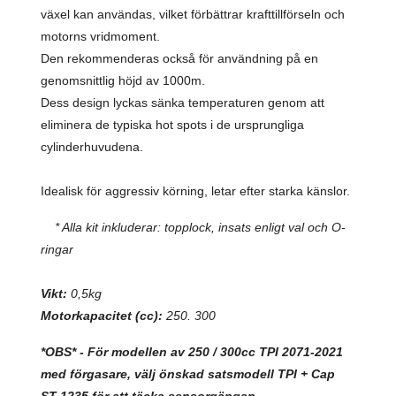
växel kan användas, vilket förbättrar krafttillförseln och
motorns vridmoment.
Den rekommenderas också för användning på en
genomsnittlig höjd av 1000m.
Dess design lyckas sänka temperaturen genom att
eliminera de typiska hot spots i de ursprungliga
cylinderhuvudena.
Idealisk för aggressiv körning, letar efter starka känslor.
* Alla kit inkluderar: topplock, insats enligt val och O-
ringar
Vikt:
0,5kg
Motorkapacitet (cc):
250. 300
*OBS* - För modellen av 250 / 300cc TPI 2071-2021
med förgasare, välj önskad satsmodell TPI + Cap
ST-1235 för att täcka sensorgängan.