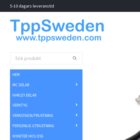
5-10 dagars leveranstid
HEM
MC DELAR
HARLEY DELAR
VERKTYG
VERKSTADSUTRUSTNING
PERSONLIG UTRUSTNING
NYHETER HOS OSS