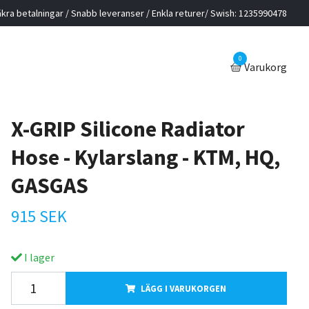
kra betalningar / Snabb leveranser / Enkla returer/ Swish: 1235990478
0
Varukorg
X-GRIP Silicone Radiator
Hose - Kylarslang - KTM, HQ,
GASGAS
915 SEK
I lager
LÄGG I VARUKORGEN