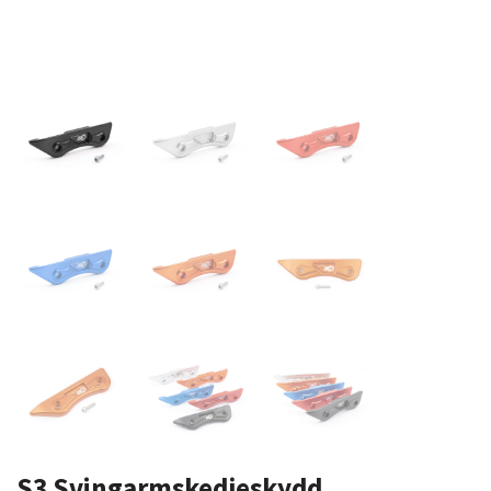
S3 Svingarmskedjeskydd