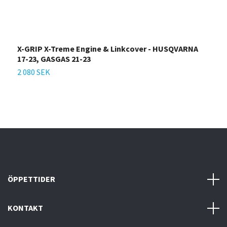
X-GRIP X-Treme Engine & Linkcover - HUSQVARNA
X
17-23, GASGAS 21-23
H
2 080 SEK
2
ÖPPETTIDER
KONTAKT