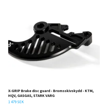
X-GRIP Brake disc guard - Bromsskivskydd - KTM,
B
HQV, GASGAS, STARK VARG
M
1 479 SEK
1